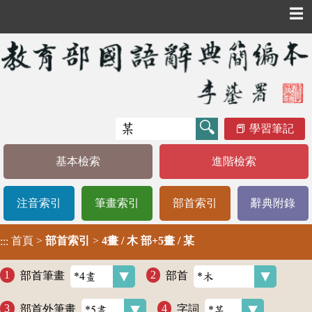
☰
學習筆記
基本檢索
進階檢索
注音索引
筆畫索引
部首索引
辭典附錄
首頁
>
部首索引
>
4畫 / 木 部+5畫 / 某
:::
部首筆畫
部首
部首外筆畫
字詞