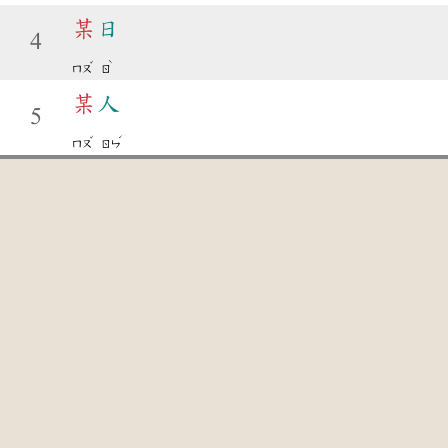
某
日
4
ˇ
ˋ
ㄇㄡ
ㄖ
某
人
5
ˇ
ˊ
ㄇㄡ
ㄖㄣ