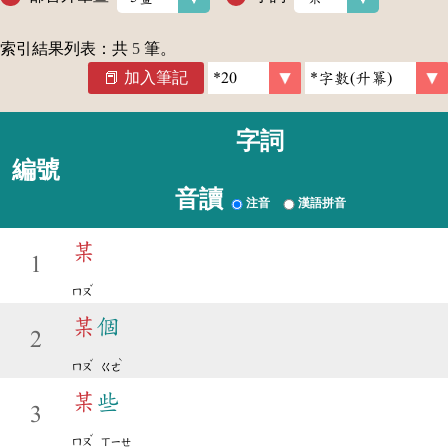
索引結果列表：共
5
筆。
加入筆記
字詞
編號
音讀
注音
漢語拼音
某
1
ˇ
ㄇㄡ
某
個
2
ˇ
ˋ
ㄇㄡ
ㄍㄜ
某
些
3
ˇ
ㄇㄡ
ㄒㄧㄝ