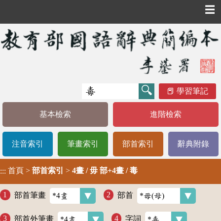
☰
學習筆記
基本檢索
進階檢索
注音索引
筆畫索引
部首索引
辭典附錄
首頁
>
部首索引
>
4畫 / 毋 部+4畫 / 毒
:::
部首筆畫
部首
部首外筆畫
字詞