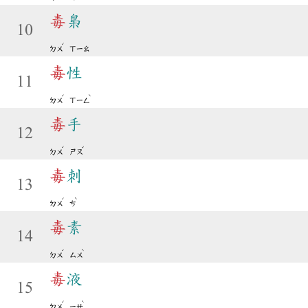
毒
梟
10
ˊ
ㄉㄨ
ㄒㄧㄠ
毒
性
11
ˊ
ˋ
ㄉㄨ
ㄒㄧㄥ
毒
手
12
ˊ
ˇ
ㄉㄨ
ㄕㄡ
毒
刺
13
ˊ
ˋ
ㄉㄨ
ㄘ
毒
素
14
ˊ
ˋ
ㄉㄨ
ㄙㄨ
毒
液
15
ˊ
ˋ
ㄉㄨ
ㄧㄝ