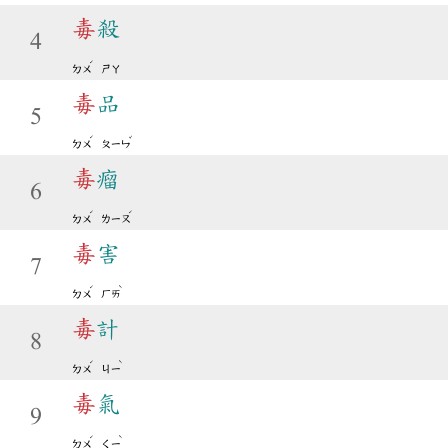
毒
殺
4
ˊ
ㄉㄨ
ㄕㄚ
毒
品
5
ˊ
ˇ
ㄉㄨ
ㄆㄧㄣ
毒
瘤
6
ˊ
ˊ
ㄉㄨ
ㄌㄧㄡ
毒
害
7
ˊ
ˋ
ㄉㄨ
ㄏㄞ
毒
計
8
ˊ
ˋ
ㄉㄨ
ㄐㄧ
毒
氣
9
ˊ
ˋ
ㄉㄨ
ㄑㄧ