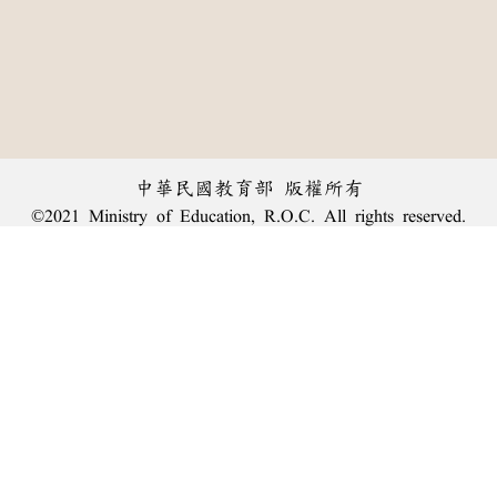
中華民國教育部 版權所有
©2021 Ministry of Education, R.O.C. All rights reserved.
︿
:::
個資法及隱私聲明
|
辭典公眾授權網
|
意見交流
|
網網相連
三峽總院區地址：新北市三峽區三樹路2號、
臺北院區地址：臺北市大安區和平東路一段179號、
回頂端
臺中院區地址：臺中市豐原區師範街67號
電話總機：
(02)7740-7890
、
傳真：(02)7740-7064、
TANet VoIP：9009-7890