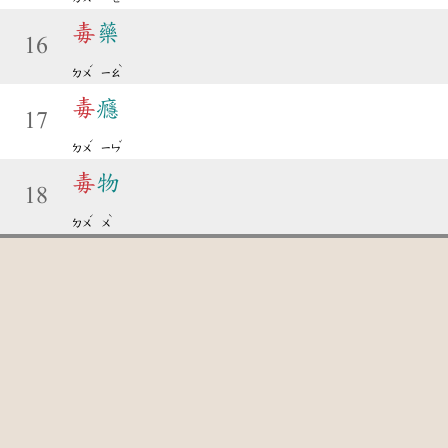
毒
藥
16
ˊ
ˋ
ㄉㄨ
ㄧㄠ
毒
癮
17
ˊ
ˇ
ㄉㄨ
ㄧㄣ
毒
物
18
ˊ
ˋ
ㄉㄨ
ㄨ