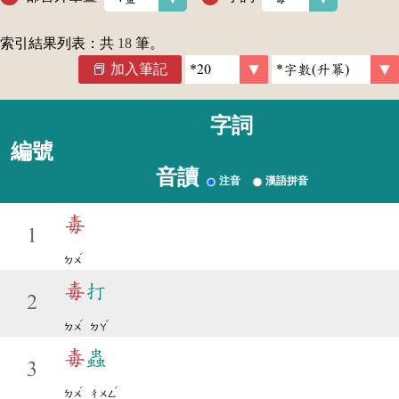
索引結果列表：共
18
筆。
加入筆記
字詞
編號
音讀
注音
漢語拼音
毒
1
ˊ
ㄉㄨ
毒
打
2
ˊ
ˇ
ㄉㄨ
ㄉㄚ
毒
蟲
3
ˊ
ˊ
ㄉㄨ
ㄔㄨㄥ