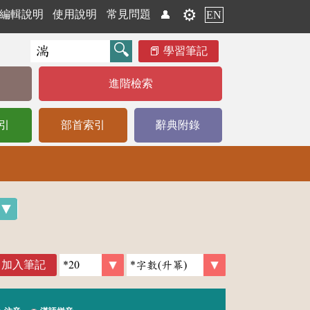
⚙️
編輯說明
使用說明
常見問題
👤
EN
學習筆記
進階檢索
引
部首索引
辭典附錄
加入筆記