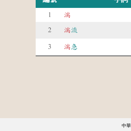
1
湍
2
湍
流
3
湍
急
中華