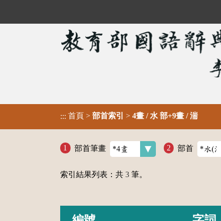
首頁
>
部首索引
>
4畫 / 水 部+9畫 / 湍
:::
部首筆畫
部首
索引結果列表：共
3
筆。
編號
字詞