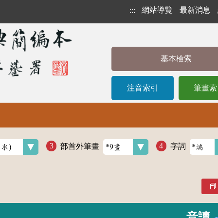
網站導覽
最新消息
:::
基本檢索
注音索引
筆畫索
部首外筆畫
字詞
音讀