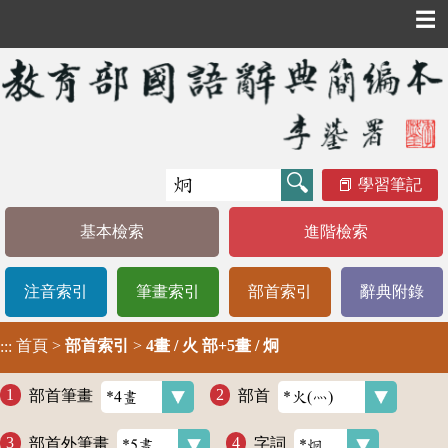
☰
學習筆記
基本檢索
進階檢索
注音索引
筆畫索引
部首索引
辭典附錄
首頁
>
部首索引
>
4畫 / 火 部+5畫 / 炯
:::
部首筆畫
部首
部首外筆畫
字詞