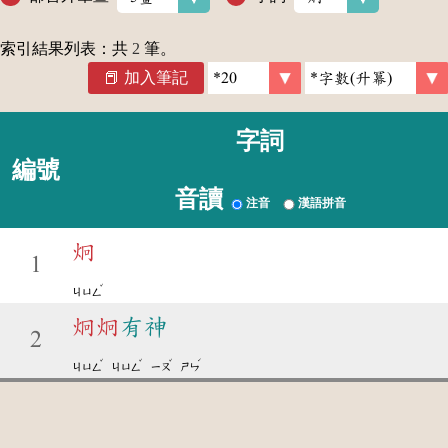
索引結果列表：共
2
筆。
加入筆記
字詞
編號
音讀
注音
漢語拼音
炯
1
ˇ
ㄐㄩㄥ
炯
炯
有神
2
ˇ
ˇ
ˇ
ˊ
ㄐㄩㄥ
ㄐㄩㄥ
ㄧㄡ
ㄕㄣ