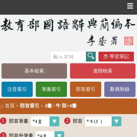
☰
學習筆記
基本檢索
進階檢索
注音索引
筆畫索引
部首索引
辭典附錄
首頁
>
部首索引
>
4畫 / 牛 部+4畫
:::
部首筆畫
部首
部首外筆畫