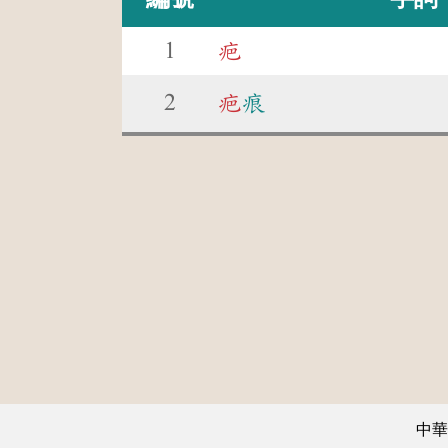
1
疤
2
疤
痕
中華