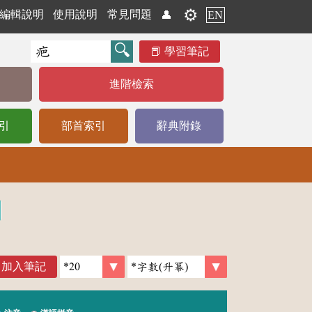
⚙️
編輯說明
使用說明
常見問題
👤
EN
學習筆記
進階檢索
引
部首索引
辭典附錄
加入筆記