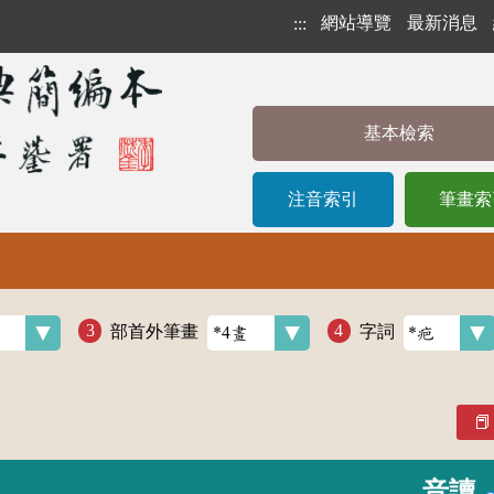
網站導覽
最新消息
:::
基本檢索
注音索引
筆畫索
部首外筆畫
字詞
音讀