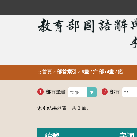
首頁
>
部首索引
>
5畫 / 疒 部+4畫 / 疤
:::
部首筆畫
部首
索引結果列表：共
2
筆。
編號
字詞