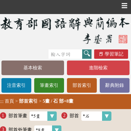
☰
學習筆記
基本檢索
進階檢索
注音索引
筆畫索引
部首索引
辭典附錄
首頁
>
部首索引
>
5畫 / 石 部+8畫
:::
部首筆畫
部首
部首外筆畫