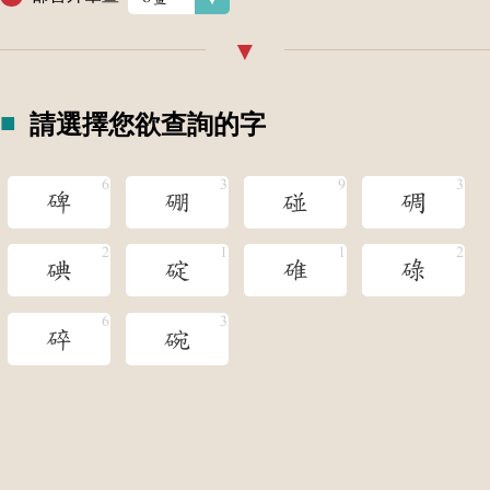
請選擇您欲查詢的字
碑
硼
碰
碉
碘
碇
碓
碌
碎
碗