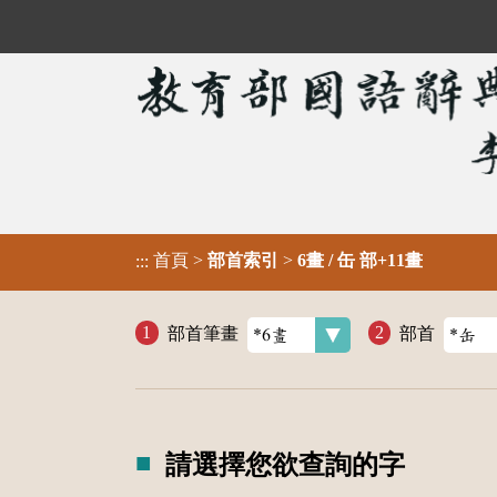
首頁
>
部首索引
>
6畫 / 缶 部+11畫
:::
部首筆畫
部首
請選擇您欲查詢的字