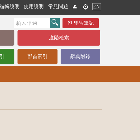
⚙️
編輯說明
使用說明
常見問題
👤
EN
學習筆記
進階檢索
引
部首索引
辭典附錄