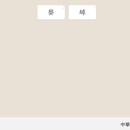
罄
罅
中華