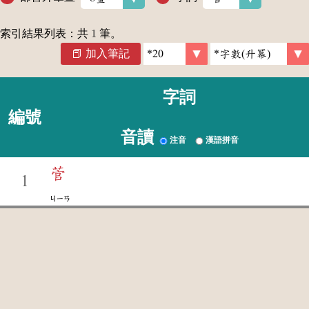
索引結果列表：共
1
筆。
加入筆記
字詞
編號
音讀
注音
漢語拼音
菅
1
ㄐㄧㄢ