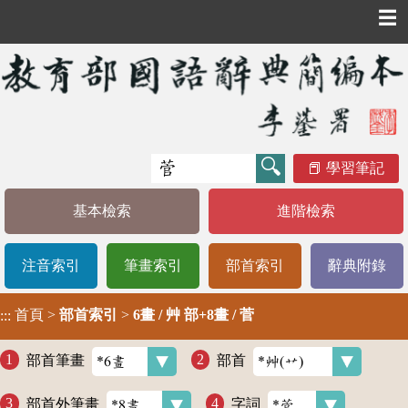
☰
學習筆記
基本檢索
進階檢索
注音索引
筆畫索引
部首索引
辭典附錄
首頁
>
部首索引
>
6畫 / 艸 部+8畫 / 菅
:::
部首筆畫
部首
部首外筆畫
字詞