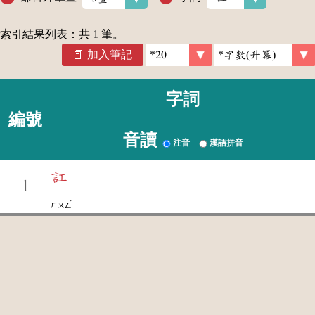
索引結果列表：共
1
筆。
加入筆記
字詞
編號
音讀
注音
漢語拼音
訌
1
ˊ
ㄏㄨㄥ