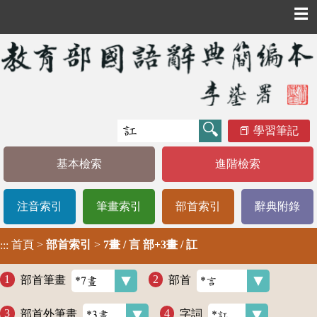
☰
學習筆記
基本檢索
進階檢索
注音索引
筆畫索引
部首索引
辭典附錄
首頁
>
部首索引
>
7畫 / 言 部+3畫 / 訌
:::
部首筆畫
部首
部首外筆畫
字詞