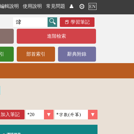
⚙️
編輯說明
使用說明
常見問題
👤
EN
學習筆記
進階檢索
引
部首索引
辭典附錄
加入筆記