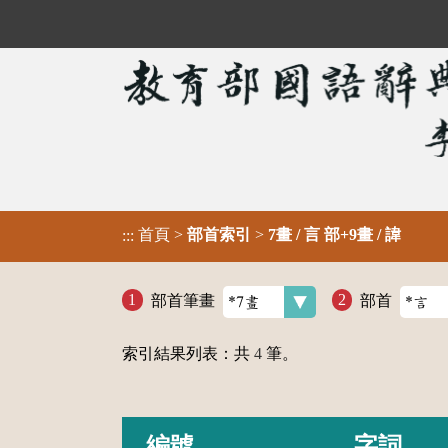
首頁
>
部首索引
>
7畫 / 言 部+9畫 / 諱
:::
部首筆畫
部首
索引結果列表：共
4
筆。
編號
字詞