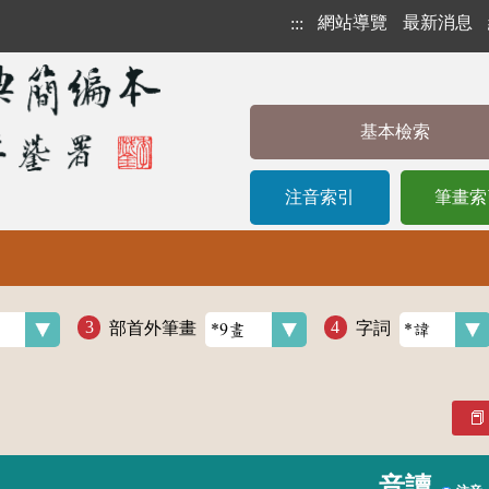
網站導覽
最新消息
:::
基本檢索
注音索引
筆畫索
部首外筆畫
字詞
音讀