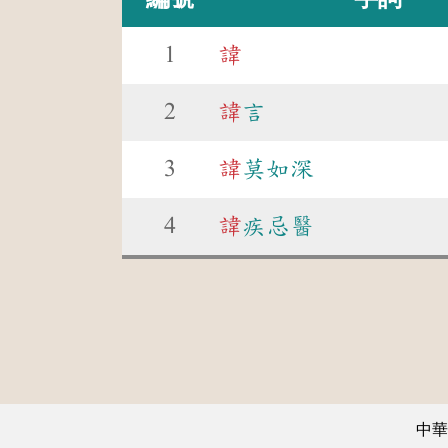
1
諱
2
諱
言
3
諱
莫如深
4
諱
疾忌醫
中華