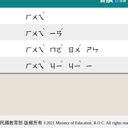
注音
ˋ
ㄏㄨㄟ
ˋ
ˊ
ㄏㄨㄟ
ㄧㄢ
ˋ
ˋ
ˊ
ㄏㄨㄟ
ㄇㄛ
ㄖㄨ
ㄕㄣ
ˋ
ˊ
ˋ
ㄏㄨㄟ
ㄐㄧ
ㄐㄧ
ㄧ
民國教育部 版權所有
©2021 Ministry of Education, R.O.C. All rights res