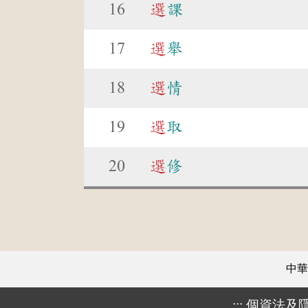
16
選
課
17
選
舉
18
選
情
19
選
取
20
選
修
中華
:::
個資法及