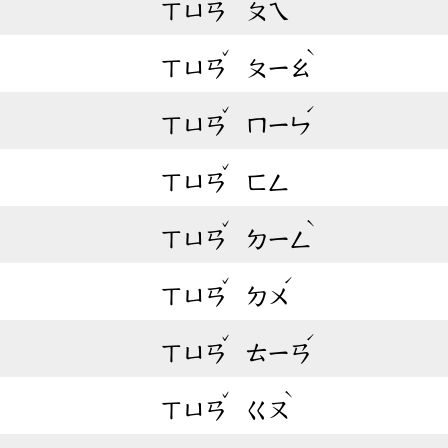
ㄒㄩㄢ
ㄆㄟ
ˇ
ˋ
ㄒㄩㄢ
ㄆㄧㄠ
ˇ
ˊ
ㄒㄩㄢ
ㄇㄧㄣ
ˇ
ㄒㄩㄢ
ㄈㄥ
ˇ
ˋ
ㄒㄩㄢ
ㄉㄧㄥ
ˇ
ˊ
ㄒㄩㄢ
ㄉㄨ
ˇ
ˊ
ㄒㄩㄢ
ㄊㄧㄢ
ˇ
ˋ
ㄒㄩㄢ
ㄍㄡ