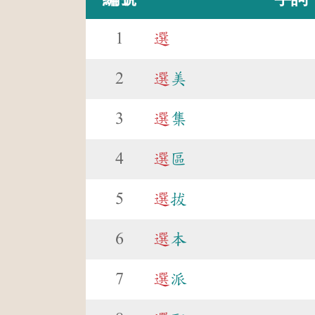
1
選
2
選
美
3
選
集
4
選
區
5
選
拔
6
選
本
7
選
派