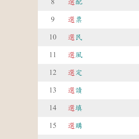
8
選
配
9
選
票
10
選
民
11
選
風
12
選
定
13
選
讀
14
選
填
15
選
購