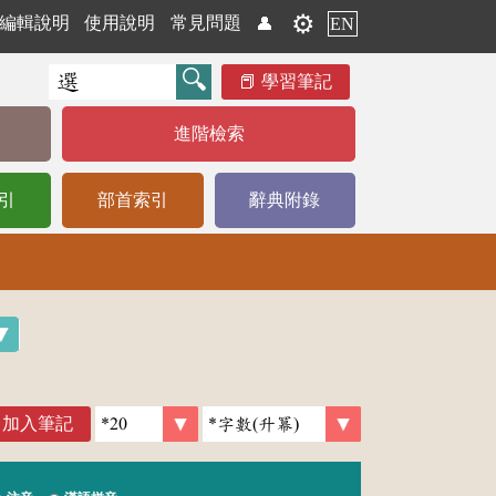
⚙️
編輯說明
使用說明
常見問題
👤
EN
學習筆記
進階檢索
引
部首索引
辭典附錄
加入筆記