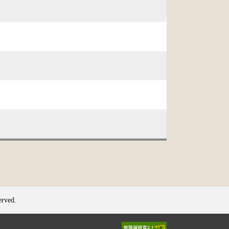
erved.