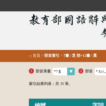
首頁
>
部首索引
>
7畫 / 辵 部+12畫 / 選
:::
部首筆畫
部首
索引結果列表：共
30
筆。
編號
字詞