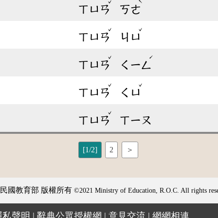
ˇ
ˋ
ㄒㄩㄢ
ㄎㄜ
ˇ
ˇ
ㄒㄩㄢ
ㄐㄩ
ˇ
ˊ
ㄒㄩㄢ
ㄑㄧㄥ
ˇ
ˇ
ㄒㄩㄢ
ㄑㄩ
ˇ
ㄒㄩㄢ
ㄒㄧㄡ
[1/2]
2
＞
民國教育部 版權所有
©2021 Ministry of Education, R.O.C. All rights res
隱私聲明
|
辭典公眾授權網
|
意見交流
|
網網相連