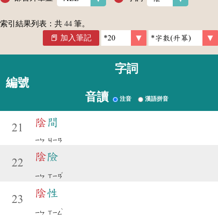
索引結果列表：共
44
筆。
加入筆記
字詞
編號
音讀
注音
漢語拼音
陰
間
21
ㄧㄣ
ㄐㄧㄢ
陰
險
22
ˇ
ㄧㄣ
ㄒㄧㄢ
陰
性
23
ˋ
ㄧㄣ
ㄒㄧㄥ