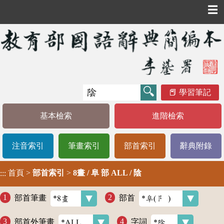
☰
學習筆記
基本檢索
進階檢索
注音索引
筆畫索引
部首索引
辭典附錄
首頁
>
部首索引
>
8畫 / 阜 部 ALL / 陰
:::
部首筆畫
部首
部首外筆畫
字詞