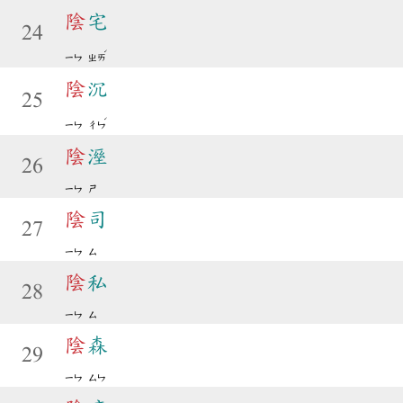
陰
宅
24
ˊ
ㄧㄣ
ㄓㄞ
陰
沉
25
ˊ
ㄧㄣ
ㄔㄣ
陰
溼
26
ㄧㄣ
ㄕ
陰
司
27
ㄧㄣ
ㄙ
陰
私
28
ㄧㄣ
ㄙ
陰
森
29
ㄧㄣ
ㄙㄣ