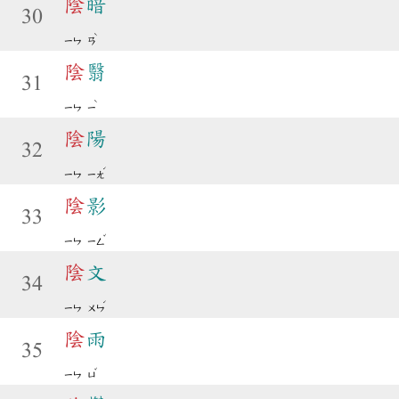
陰
暗
30
ˋ
ㄧㄣ
ㄢ
陰
翳
31
ˋ
ㄧㄣ
ㄧ
陰
陽
32
ˊ
ㄧㄣ
ㄧㄤ
陰
影
33
ˇ
ㄧㄣ
ㄧㄥ
陰
文
34
ˊ
ㄧㄣ
ㄨㄣ
陰
雨
35
ˇ
ㄧㄣ
ㄩ