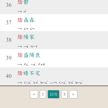
陰
鬱
36
ˋ
ㄧㄣ
ㄩ
陰
森森
37
ㄧㄣ
ㄙㄣ
ㄙㄣ
陰
陽家
38
ˊ
ㄧㄣ
ㄧㄤ
ㄐㄧㄚ
陰
盛陽衰
39
ˋ
ˊ
ㄧㄣ
ㄕㄥ
ㄧㄤ
ㄕㄨㄞ
陰
晴不定
40
ˊ
ˋ
ˋ
ˊ
ˊ
ˋ
ㄧㄣ
ㄑㄧㄥ
ㄅㄨ
ㄉㄧㄥ
ㄧㄣ
ㄑㄧㄥ
ㄅㄨ
ㄉㄧㄥ
(變)
＜
1
[2/3]
3
＞