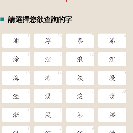
請選擇您欲查詢的字
浦
浮
泰
涕
涂
涅
浪
浬
海
浩
浹
浸
涇
涓
浚
消
浙
浞
涉
涔