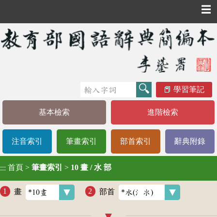
☰
學習筆記
基本檢索
進階檢索
注音索引
筆畫索引
部首索引
辭典附錄
首頁
>
筆畫索引
>
10 畫 / 水 部
:::
畫
部首