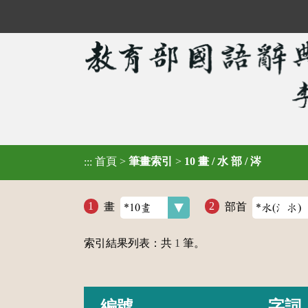
首頁
>
筆畫索引
>
10 畫 / 水 部 / 涔
:::
畫
部首
索引結果列表：共
1
筆。
編號
字詞