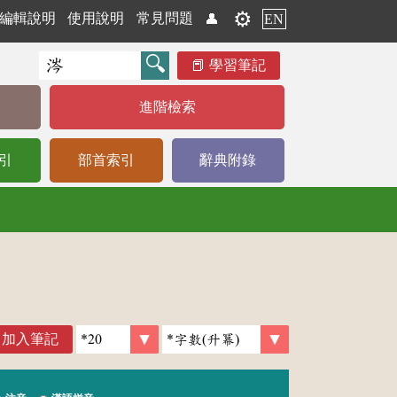
⚙️
編輯說明
使用說明
常見問題
👤
EN
學習筆記
進階檢索
引
部首索引
辭典附錄
加入筆記