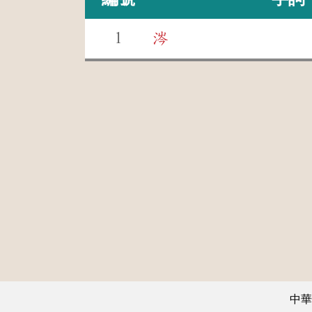
1
涔
中華