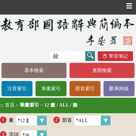
☰
學習筆記
基本檢索
進階檢索
注音索引
筆畫索引
部首索引
辭典附錄
首頁
>
筆畫索引
>
12 畫 / ALL / 揄
:::
畫
部首
字詞