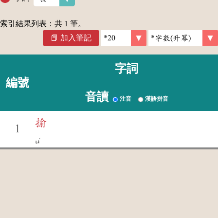
索引結果列表：共
1
筆。
加入筆記
字詞
編號
音讀
注音
漢語拼音
揄
1
ˊ
ㄩ