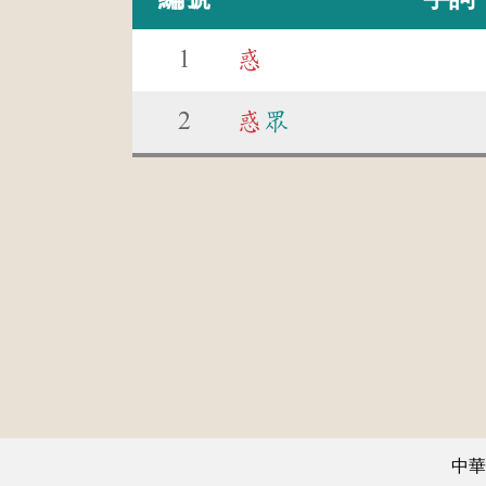
1
惑
2
惑
眾
中華