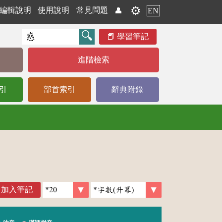
⚙️
編輯說明
使用說明
常見問題
👤
EN
學習筆記
進階檢索
引
部首索引
辭典附錄
加入筆記