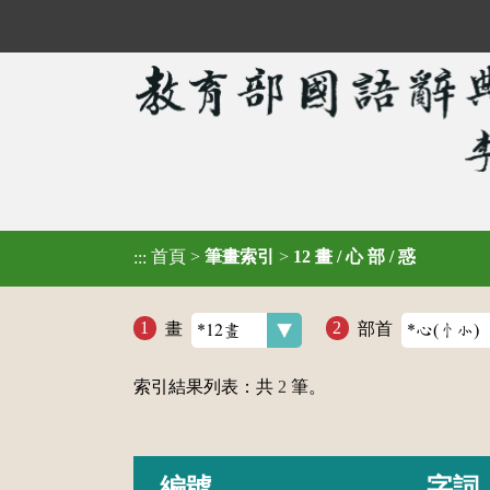
首頁
>
筆畫索引
>
12 畫 / 心 部 / 惑
:::
畫
部首
索引結果列表：共
2
筆。
編號
字詞