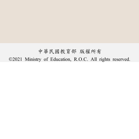
中華民國教育部 版權所有
©2021 Ministry of Education, R.O.C. All rights reserved.
︿
:::
個資法及隱私聲明
|
辭典公眾授權網
|
意見交流
|
網網相連
三峽總院區地址：新北市三峽區三樹路2號、
臺北院區地址：臺北市大安區和平東路一段179號、
回頂端
臺中院區地址：臺中市豐原區師範街67號
電話總機：
(02)7740-7890
、
傳真：(02)7740-7064、
TANet VoIP：9009-7890