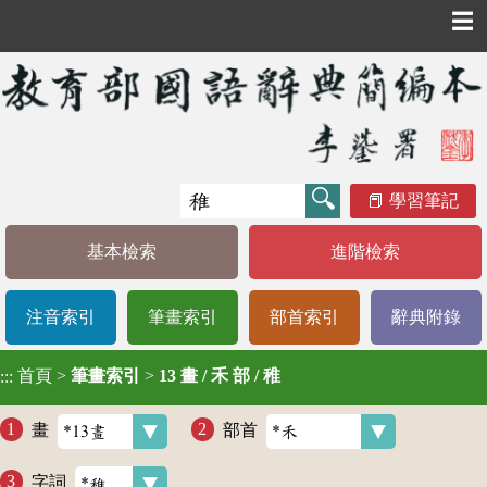
☰
學習筆記
基本檢索
進階檢索
注音索引
筆畫索引
部首索引
辭典附錄
首頁
>
筆畫索引
>
13 畫 / 禾 部 / 稚
:::
畫
部首
字詞