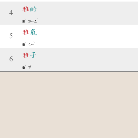
稚
齡
4
ˋ
ˊ
ㄓ
ㄌㄧㄥ
稚
氣
5
ˋ
ˋ
ㄓ
ㄑㄧ
稚
子
6
ˋ
ˇ
ㄓ
ㄗ