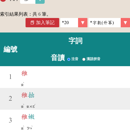
索引結果列表：共
6
筆。
加入筆記
字詞
編號
音讀
注音
漢語拼音
稚
1
ˋ
ㄓ
稚
拙
2
ˋ
ˊ
ㄓ
ㄓㄨㄛ
稚
嫩
3
ˋ
ˋ
ㄓ
ㄋㄣ