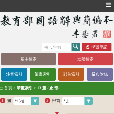
☰
學習筆記
基本檢索
進階檢索
注音索引
筆畫索引
部首索引
辭典附錄
首頁
>
筆畫索引
>
13 畫 / 止 部
:::
畫
部首