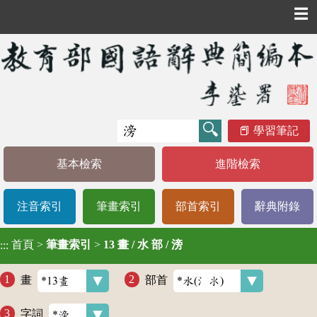
☰
學習筆記
基本檢索
進階檢索
注音索引
筆畫索引
部首索引
辭典附錄
首頁
>
筆畫索引
>
13 畫 / 水 部 / 滂
:::
畫
部首
字詞