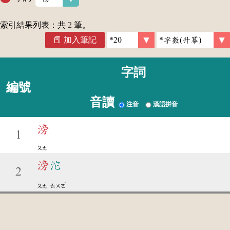
索引結果列表：共
2
筆。
加入筆記
字詞
編號
音讀
注音
漢語拼音
滂
1
ㄆㄤ
滂
沱
2
ˊ
ㄆㄤ
ㄊㄨㄛ