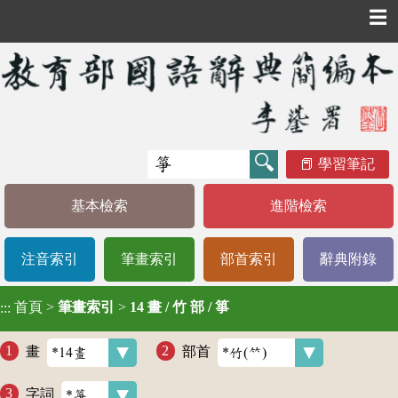
☰
學習筆記
基本檢索
進階檢索
注音索引
筆畫索引
部首索引
辭典附錄
首頁
>
筆畫索引
>
14 畫 / 竹 部 / 箏
:::
畫
部首
字詞