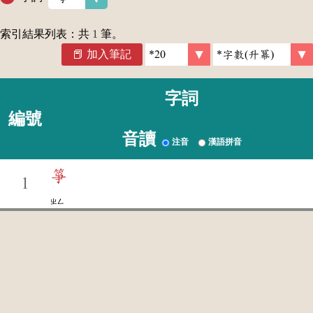
索引結果列表：共
1
筆。
加入筆記
字詞
編號
音讀
注音
漢語拼音
箏
1
ㄓㄥ