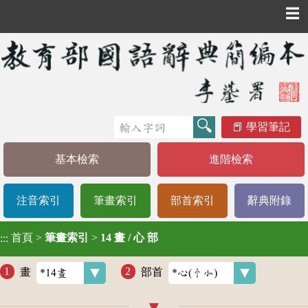
☰
學習筆記
基本檢索
進階檢索
注音索引
筆畫索引
部首索引
辭典附錄
首頁
>
筆畫索引
>
14 畫 / 心 部
:::
畫
部首