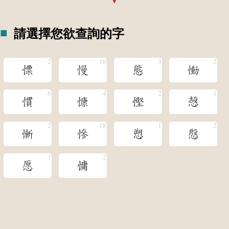
請選擇您欲查詢的字
慓
慢
態
慟
慣
慷
慳
愨
慚
慘
愬
慇
愿
慵