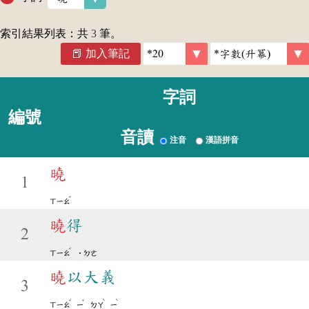
索引結果列表：共
3
筆。
加入筆記
字詞
編號
音讀
注音
漢語拼音
曉
1
ˇ
ㄒㄧㄠ
曉
得
2
ˇ
ㄒㄧㄠ
˙ㄉㄜ
曉
以大義
3
ˇ
ˇ
ˋ
ˋ
ㄒㄧㄠ
ㄧ
ㄉㄚ
ㄧ