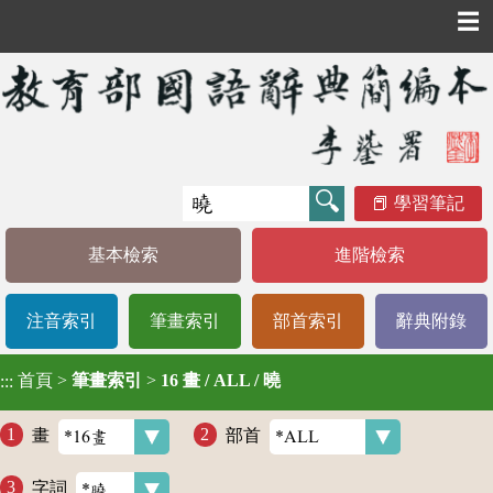
☰
學習筆記
基本檢索
進階檢索
注音索引
筆畫索引
部首索引
辭典附錄
首頁
>
筆畫索引
>
16 畫 / ALL / 曉
:::
畫
部首
字詞