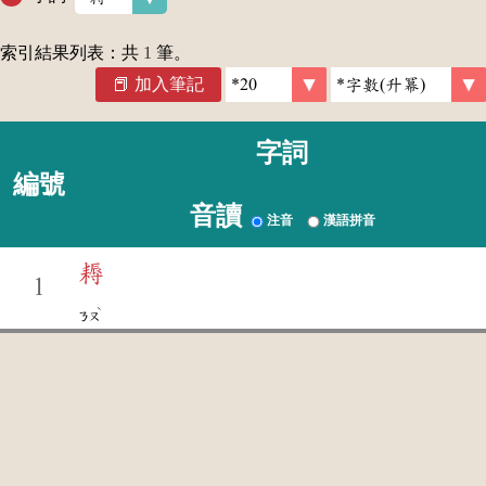
索引結果列表：共
1
筆。
加入筆記
字詞
編號
音讀
注音
漢語拼音
耨
1
ˋ
ㄋㄡ