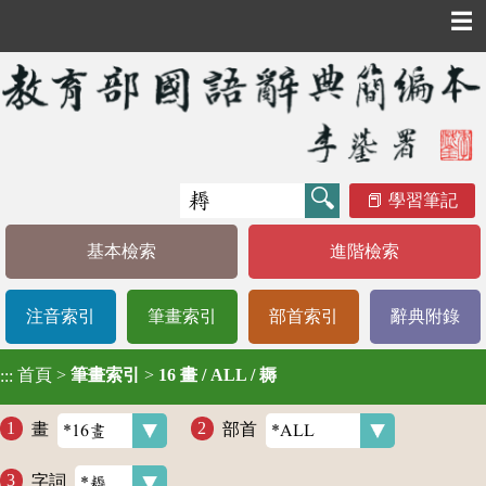
☰
學習筆記
基本檢索
進階檢索
注音索引
筆畫索引
部首索引
辭典附錄
首頁
>
筆畫索引
>
16 畫 / ALL / 耨
:::
畫
部首
字詞