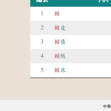
1
賴
2
賴
皮
3
賴
債
4
賴
帳
5
賴
床
中華