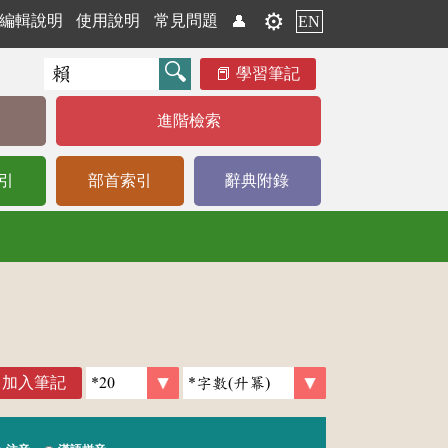
⚙️
編輯說明
使用說明
常見問題
👤
EN
學習筆記
進階檢索
引
部首索引
辭典附錄
加入筆記