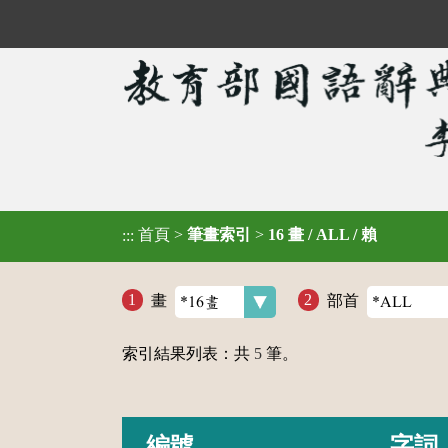
首頁
>
筆畫索引
>
16 畫 / ALL / 賴
:::
畫
部首
索引結果列表：共
5
筆。
編號
字詞