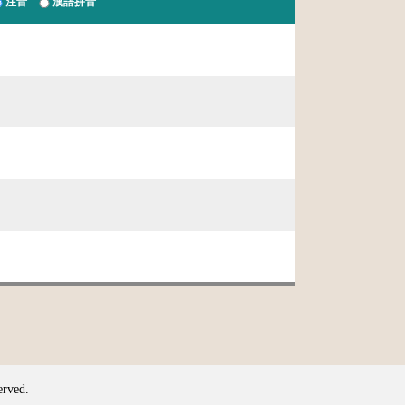
注音
漢語拼音
erved.