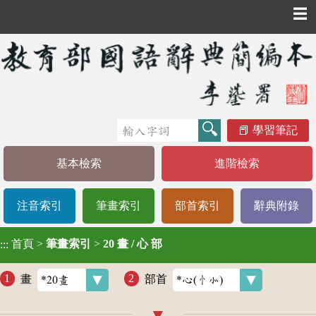
☰
學習筆記
基本檢索
進階檢索
注音索引
筆畫索引
部首索引
辭典附錄
首頁
>
筆畫索引
>
20 畫 / 心 部
:::
畫
部首