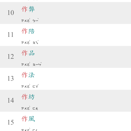
作
弊
10
ˋ
ˋ
ㄗㄨㄛ
ㄅㄧ
作
陪
11
ˋ
ˊ
ㄗㄨㄛ
ㄆㄟ
作
品
12
ˋ
ˇ
ㄗㄨㄛ
ㄆㄧㄣ
作
法
13
ˋ
ˇ
ㄗㄨㄛ
ㄈㄚ
作
坊
14
ˋ
ㄗㄨㄛ
ㄈㄤ
作
風
15
ˋ
ㄗㄨㄛ
ㄈㄥ