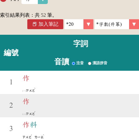
索引結果列表：共
52
筆。
加入筆記
字詞
編號
音讀
注音
漢語拼音
作
1
ˋ
ㄗㄨㄛ
作
2
ˊ
ㄗㄨㄛ
作
料
3
ˊ
ˋ
ㄗㄨㄛ
ㄌㄧㄠ