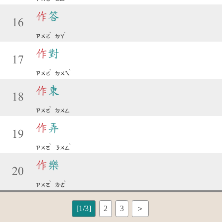
作
答
16
ˋ
ˊ
ㄗㄨㄛ
ㄉㄚ
作
對
17
ˋ
ˋ
ㄗㄨㄛ
ㄉㄨㄟ
作
東
18
ˋ
ㄗㄨㄛ
ㄉㄨㄥ
作
弄
19
ˋ
ˋ
ㄗㄨㄛ
ㄋㄨㄥ
作
樂
20
ˋ
ˋ
ㄗㄨㄛ
ㄌㄜ
[1/3]
2
3
＞