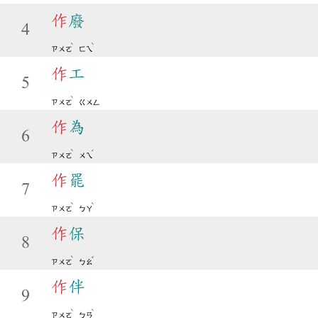
作
廢
4
ˋ
ˋ
ㄗㄨㄛ
ㄈㄟ
作
工
5
ˋ
ㄗㄨㄛ
ㄍㄨㄥ
作
為
6
ˋ
ˊ
ㄗㄨㄛ
ㄨㄟ
作
罷
7
ˋ
ˋ
ㄗㄨㄛ
ㄅㄚ
作
保
8
ˋ
ˇ
ㄗㄨㄛ
ㄅㄠ
作
伴
9
ˋ
ˋ
ㄗㄨㄛ
ㄅㄢ