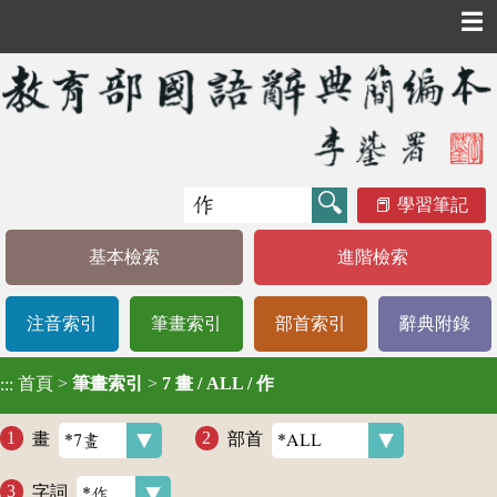
☰
學習筆記
基本檢索
進階檢索
注音索引
筆畫索引
部首索引
辭典附錄
首頁
>
筆畫索引
>
7 畫 / ALL / 作
:::
畫
部首
字詞