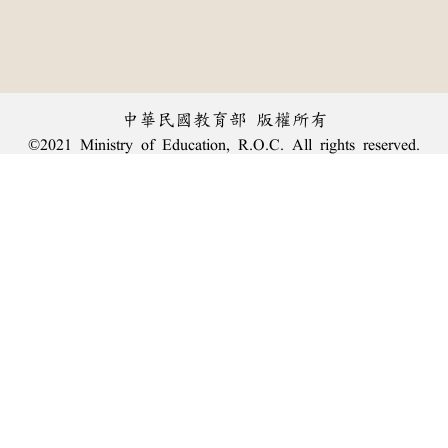
中華民國教育部 版權所有
©2021 Ministry of Education, R.O.C. All rights reserved.
︿
:::
個資法及隱私聲明
|
辭典公眾授權網
|
意見交流
|
網網相連
三峽總院區地址：新北市三峽區三樹路2號、
臺北院區地址：臺北市大安區和平東路一段179號、
回頂端
臺中院區地址：臺中市豐原區師範街67號
電話總機：
(02)7740-7890
、
傳真：(02)7740-7064、
TANet VoIP：9009-7890
線上人數: 2110