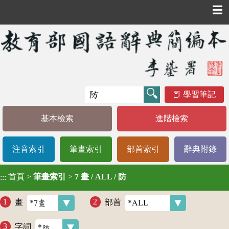
☰
學習筆記
基本檢索
進階檢索
注音索引
筆畫索引
部首索引
辭典附錄
首頁
>
筆畫索引
>
7 畫 / ALL / 防
:::
畫
部首
字詞