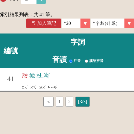
索引結果列表：共
41
筆。
加入筆記
字詞
編號
音讀
注音
漢語拼音
防
微杜漸
41
ˊ
ˊ
ˋ
ˋ
ㄈㄤ
ㄨㄟ
ㄉㄨ
ㄐㄧㄢ
＜
1
2
[3/3]