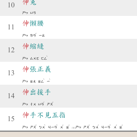
伸
冤
10
ㄕㄣ
ㄩㄢ
伸
懶腰
11
ˇ
ㄕㄣ
ㄌㄢ
ㄧㄠ
伸
縮縫
12
ˋ
ㄕㄣ
ㄙㄨㄛ
ㄈㄥ
伸
張正義
13
ˋ
ˋ
ㄕㄣ
ㄓㄤ
ㄓㄥ
ㄧ
伸
出援手
14
ˊ
ˇ
ㄕㄣ
ㄔㄨ
ㄩㄢ
ㄕㄡ
伸
手不見五指
15
ˇ
ˋ
ˋ
ˇ
ˇ
ˇ
ˊ
ˋ
ˇ
ˇ
ㄕㄣ
ㄕㄡ
ㄅㄨ
ㄐㄧㄢ
ㄨ
ㄓ
ㄕㄣ
ㄕㄡ
ㄅㄨ
ㄐㄧㄢ
ㄨ
ㄓ
(變)