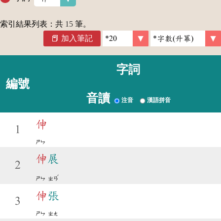
索引結果列表：共
15
筆。
加入筆記
字詞
編號
音讀
注音
漢語拼音
伸
1
ㄕㄣ
伸
展
2
ˇ
ㄕㄣ
ㄓㄢ
伸
張
3
ㄕㄣ
ㄓㄤ