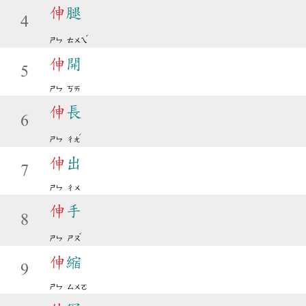
伸
腿
4
ˇ
ㄕㄣ
ㄊㄨㄟ
伸
開
5
ㄕㄣ
ㄎㄞ
伸
長
6
ˊ
ㄕㄣ
ㄔㄤ
伸
出
7
ㄕㄣ
ㄔㄨ
伸
手
8
ˇ
ㄕㄣ
ㄕㄡ
伸
縮
9
ㄕㄣ
ㄙㄨㄛ