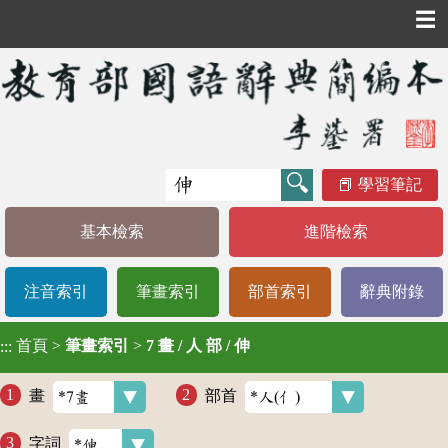
☰
學習筆記
基本檢索
進階檢索
注音索引
筆畫索引
部首索引
辭典附錄
首頁
>
筆畫索引
>
7 畫 / 人 部 / 伸
:::
畫
部首
字詞