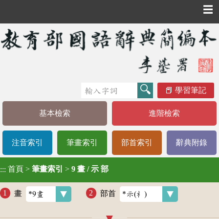
☰
學習筆記
基本檢索
進階檢索
注音索引
筆畫索引
部首索引
辭典附錄
首頁
>
筆畫索引
>
9 畫 / 示 部
:::
畫
部首