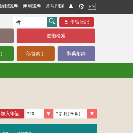
⚙️
編輯說明
使用說明
常見問題
👤
EN
學習筆記
進階檢索
引
部首索引
辭典附錄
加入筆記