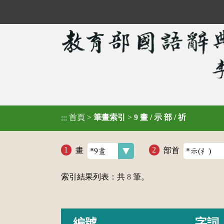
首頁
>
筆畫索引
>
9 畫 / 示 部 / 祈
:::
畫
部首
索引結果列表：共
8
筆。
編號
字詞