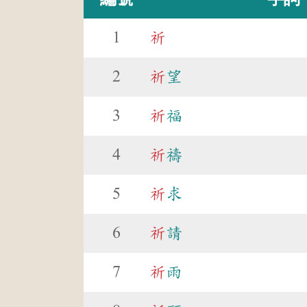
1
祈
2
祈
望
3
祈
福
4
祈
禱
5
祈
求
6
祈
請
7
祈
雨