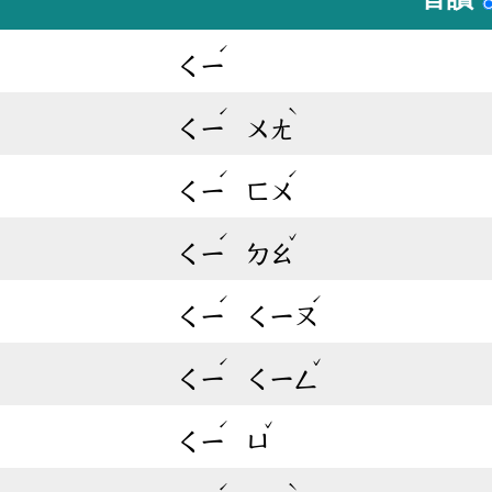
ˊ
ㄑㄧ
ˊ
ˋ
ㄑㄧ
ㄨㄤ
ˊ
ˊ
ㄑㄧ
ㄈㄨ
ˊ
ˇ
ㄑㄧ
ㄉㄠ
ˊ
ˊ
ㄑㄧ
ㄑㄧㄡ
ˊ
ˇ
ㄑㄧ
ㄑㄧㄥ
ˊ
ˇ
ㄑㄧ
ㄩ
ˊ
ˋ