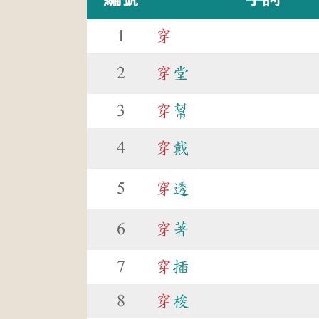
1
穿
2
穿
堂
3
穿
幫
4
穿
戴
5
穿
透
6
穿
著
7
穿
插
8
穿
梭