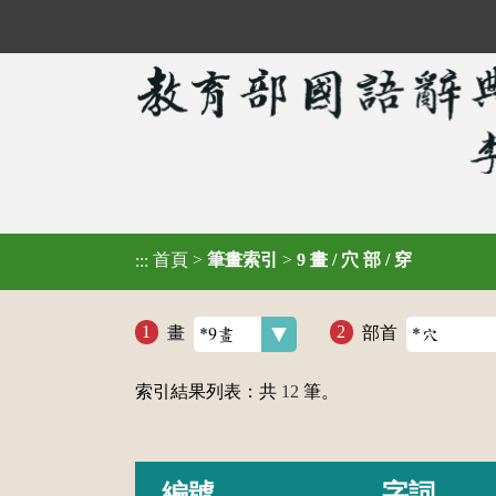
首頁
>
筆畫索引
>
9 畫 / 穴 部 / 穿
:::
畫
部首
索引結果列表：共
12
筆。
編號
字詞