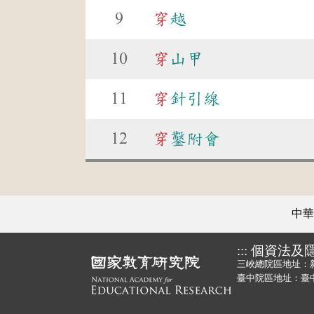
9
穿
越
10
穿
山甲
11
穿
針引線
12
穿
鑿附會
中華
:::
個資法及
三峽總院區地址：
臺中院區地址：臺