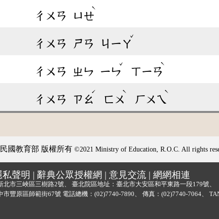
ˋ
ㄔㄨㄢ
ㄩㄝ
ˇ
ㄔㄨㄢ
ㄕㄢ
ㄐㄧㄚ
ˇ
ˋ
ㄔㄨㄢ
ㄓㄣ
ㄧㄣ
ㄒㄧㄢ
ˊ
ˋ
ˋ
ㄔㄨㄢ
ㄗㄠ
ㄈㄨ
ㄏㄨㄟ
民國教育部 版權所有
©2021 Ministry of Education, R.O.C. All rights res
隱私聲明
|
辭典公眾授權網
|
意見交流
|
網網相連
新北市三峽區三樹路2號、
臺北院區地址：臺北市大安區和平東路一段179號、
中市豐原區師範街67號
電話總機：
(02)7740-7890
、
傳真：(02)7740-7064、
TA