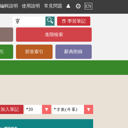
⚙️
編輯說明
使用說明
常見問題
👤
EN
學習筆記
進階檢索
引
部首索引
辭典附錄
加入筆記