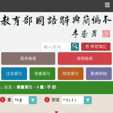
☰
學習筆記
基本檢索
進階檢索
注音索引
筆畫索引
部首索引
辭典附錄
首頁
>
筆畫索引
>
9 畫 / 手 部
:::
畫
部首