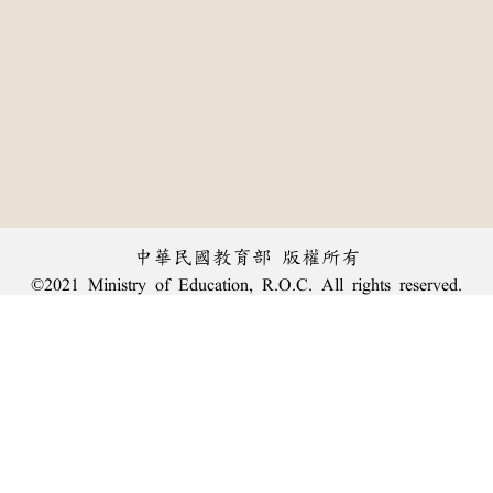
中華民國教育部 版權所有
©2021 Ministry of Education, R.O.C. All rights reserved.
︿
:::
個資法及隱私聲明
|
辭典公眾授權網
|
意見交流
|
網網相連
三峽總院區地址：新北市三峽區三樹路2號、
臺北院區地址：臺北市大安區和平東路一段179號、
回頂端