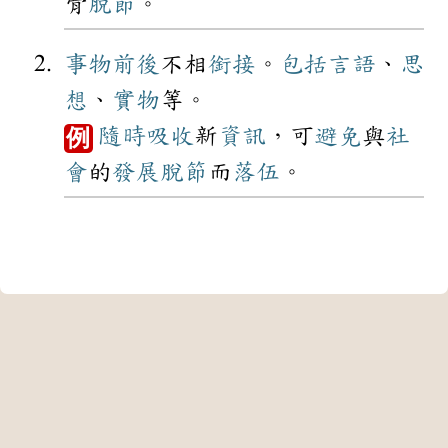
骨
脫節
。
事物
前後
不相
銜接
。
包括
言語
、
思
想
、
實物
等。
隨時
吸收
新
資訊
，可
避免
與
社
例
會
的
發展
脫節
而
落伍
。