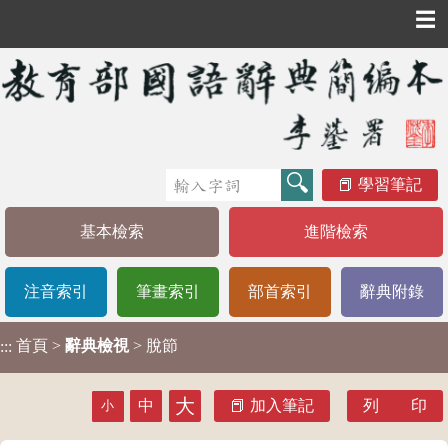
☰
學習筆記
基本檢索
進階檢索
注音索引
筆畫索引
部首索引
辭典附錄
首頁
>
辭典檢視
> 脫節
:::
大
中
加入筆記
列 印
小