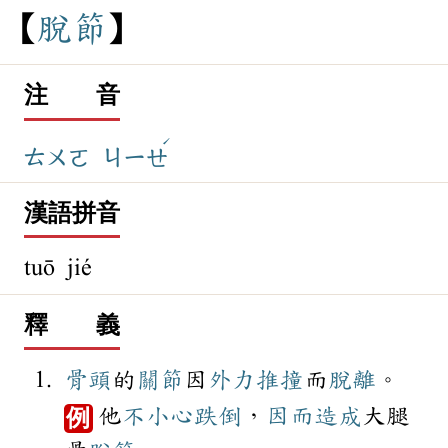
脫
節
注 音
ˊ
ㄊㄨㄛ
ㄐㄧㄝ
漢語拼音
tuō jié
釋 義
骨頭
的
關節
因
外力
推撞
而
脫離
。
他
不小心
跌倒
，
因而
造成
大腿
例