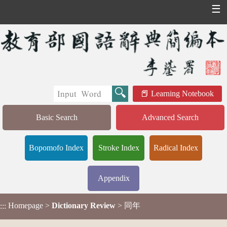
☰
Learning Notebook
Basic Search
Advanced Search
Bopomofo Index
Stroke Index
Radical Index
Appendix
Homepage
>
Dictionary Review
> 同年
:::