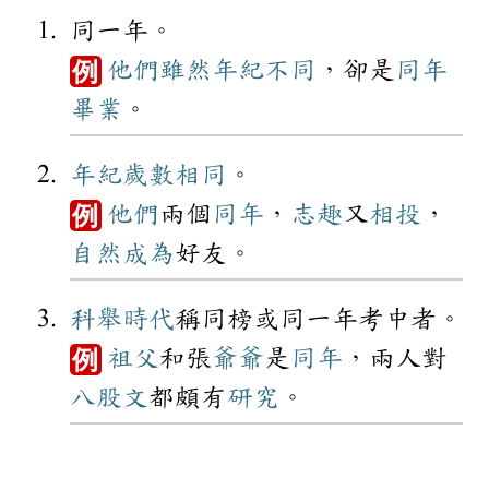
同一年。
他們
雖然
年紀
不同
，卻是
同年
例
畢業
。
年紀
歲數
相同
。
他們
兩個
同年
，
志趣
又
相投
，
例
自然
成為
好友。
科舉
時代
稱同榜或同一年考中者。
祖父
和張
爺爺
是
同年
，兩人對
例
八股文
都頗有
研究
。