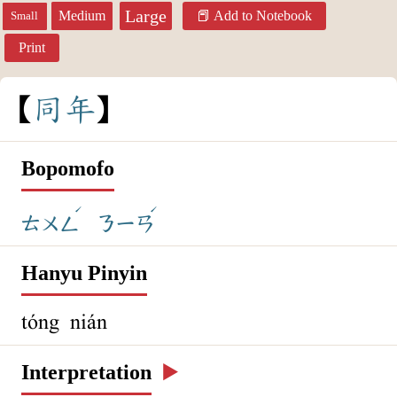
Large
Medium
Add to Notebook
Small
Print
同
年
Bopomofo
ˊ
ˊ
ㄊㄨㄥ
ㄋㄧㄢ
Hanyu Pinyin
tóng nián
Interpretation
▶️