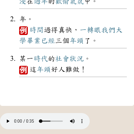
浸
在
過年
的
歡愉
氣氛
中。
年。
時間
過得真快，
一轉眼
我們
大
例
學
畢業
已經
三個
年頭
了。
某一
時代
的
社會
狀況
。
這
年頭
好人難做！
例