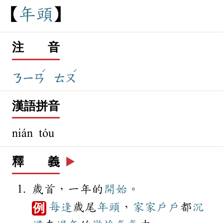
年
頭
注 音
ˊ
ˊ
ㄋㄧㄢ
ㄊㄡ
漢語拼音
nián tóu
釋 義
▶️
歲首，一年的
開始
。
每逢
歲尾
年頭
，
家家戶戶
都
沉
例