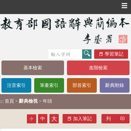
☰
學習筆記
基本檢索
進階檢索
注音索引
筆畫索引
部首索引
辭典附錄
首頁
>
辭典檢視
> 年頭
:::
大
中
加入筆記
列 印
小