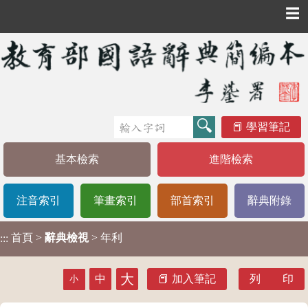
☰
學習筆記
基本檢索
進階檢索
注音索引
筆畫索引
部首索引
辭典附錄
首頁
>
辭典檢視
> 年利
:::
大
中
加入筆記
列 印
小