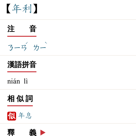
年
利
注 音
ˊ
ˋ
ㄋㄧㄢ
ㄌㄧ
漢語拼音
nián lì
相 似 詞
年息
似
釋 義
▶️