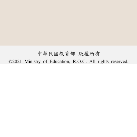
中華民國教育部 版權所有
©2021 Ministry of Education, R.O.C. All rights reserved.
︿
:::
個資法及隱私聲明
|
辭典公眾授權網
|
意見交流
|
網網相連
三峽總院區地址：新北市三峽區三樹路2號、
臺北院區地址：臺北市大安區和平東路一段179號、
回頂端
臺中院區地址：臺中市豐原區師範街67號
電話總機：
(02)7740-7890
、
傳真：(02)7740-7064、