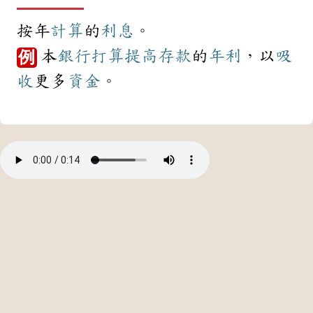
按年
計算
的
利息
。
本
銀行
打算
提高
存款
的
年利
，以
吸
例
收
更多
資金
。