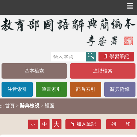
☰
學習筆記
基本檢索
進階檢索
注音索引
筆畫索引
部首索引
辭典附錄
首頁
>
辭典檢視
> 裡面
:::
大
中
加入筆記
列 印
小