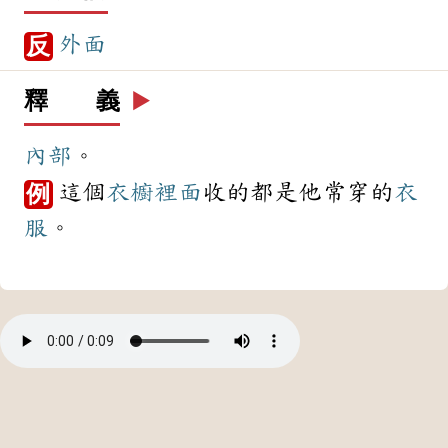
外面
反
釋 義
▶️
內部
。
這個
衣櫥
裡面
收的都是他常穿的
衣
例
服
。