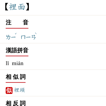
裡
面
注 音
ˇ
ˋ
ㄌㄧ
ㄇㄧㄢ
漢語拼音
lǐ miàn
相 似 詞
裡頭
似
相 反 詞