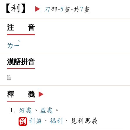
利
▶️
刀
部-
5
畫-共
7
畫
注 音
ˋ
ㄌㄧ
漢語拼音
lì
釋 義
▶️
好處
、
益處
。
利益
、
福利
、見利思義
例