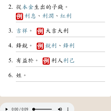
從
本金
生出的子錢。
利息
、
利潤
、
紅利
例
吉祥
。
大吉大利
例
鋒銳。
銳利
、
鋒利
例
有益於。
利人
利己
例
姓。