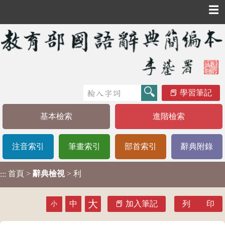
☰
學習筆記
基本檢索
進階檢索
注音索引
筆畫索引
部首索引
辭典附錄
首頁
>
辭典檢視
> 利
:::
大
中
加入筆記
列 印
小