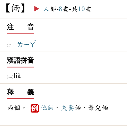
倆
▶️
人
部-
8
畫-共
10
畫
注 音
ˇ
ㄌㄧㄚ
漢語拼音
liǎ
釋 義
兩個。
他倆
、
夫妻
倆、爺兒倆
例