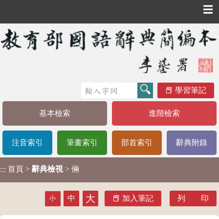
☰
學習筆記
基本檢索
進階檢索
注音索引
筆畫索引
部首索引
辭典附錄
首頁
>
辭典檢視
> 倆
:::
大
中
加入筆記
列 印
小