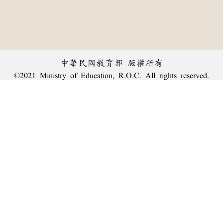
中華民國教育部 版權所有
©2021 Ministry of Education, R.O.C. All rights reserved.
︿
:::
個資法及隱私聲明
|
辭典公眾授權網
|
意見交流
|
網網相連
三峽總院區地址：新北市三峽區三樹路2號、
臺北院區地址：臺北市大安區和平東路一段179號、
回頂端
臺中院區地址：臺中市豐原區師範街67號
電話總機：
(02)7740-7890
、
傳真：(02)7740-7064、
TANet VoIP：9009-7890
線上人數: 1192