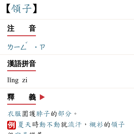
領
子
注 音
ˇ
ㄌㄧㄥ
˙ㄗ
漢語拼音
lǐng zi
釋 義
▶️
衣服
圍護
脖子
的
部分
。
夏天
時
動不動
就
流汗
，
襯衫
的
領子
例