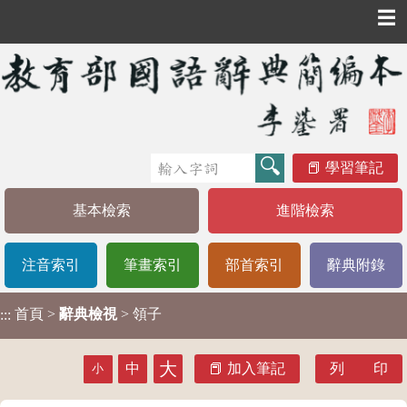
☰
學習筆記
基本檢索
進階檢索
注音索引
筆畫索引
部首索引
辭典附錄
首頁
>
辭典檢視
> 領子
:::
大
中
加入筆記
列 印
小