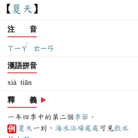
夏
天
注 音
ˋ
ㄒㄧㄚ
ㄊㄧㄢ
漢語拼音
xià tiān
釋 義
▶️
一年四季中的第二個
季節
。
夏天
一到，
海水浴場
處處
可見
戲水
例