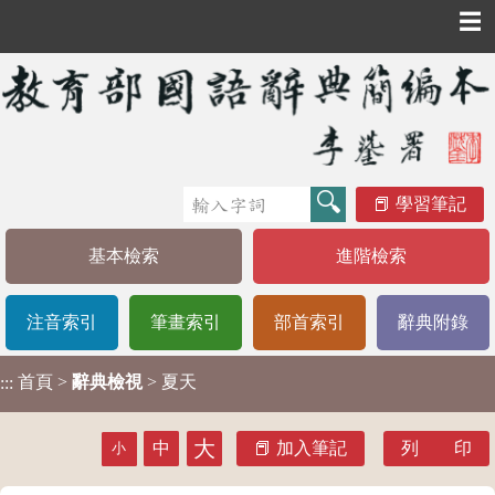
☰
學習筆記
基本檢索
進階檢索
注音索引
筆畫索引
部首索引
辭典附錄
首頁
>
辭典檢視
> 夏天
:::
大
中
加入筆記
列 印
小