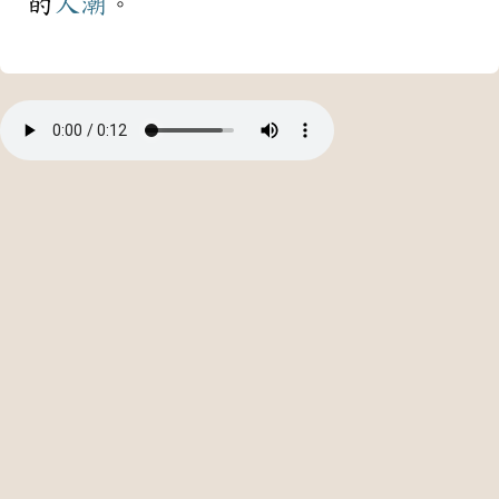
的
人潮
。