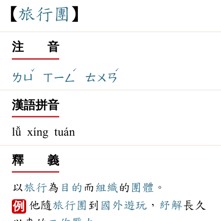
旅
行
團
注 音
ˇ
ˊ
ˊ
ㄌㄩ
ㄒㄧㄥ
ㄊㄨㄢ
漢語拼音
lǚ xíng tuán
釋 義
以
旅行
為
目的
而
組織
的
團體
。
他隨
旅行團
到
國外
遊玩
，
紓解
長久
例