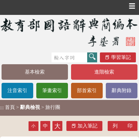
☰
學習筆記
基本檢索
進階檢索
注音索引
筆畫索引
部首索引
辭典附錄
首頁
>
辭典檢視
> 旅行團
:::
大
中
加入筆記
列 印
小