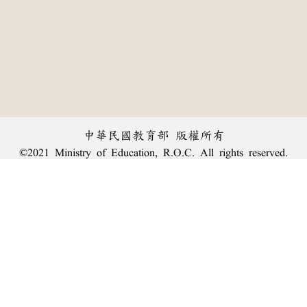
中華民國教育部 版權所有
©2021 Ministry of Education, R.O.C. All rights reserved.
︿
:::
個資法及隱私聲明
|
辭典公眾授權網
|
意見交流
|
網網相連
三峽總院區地址：新北市三峽區三樹路2號、
臺北院區地址：臺北市大安區和平東路一段179號、
回頂端
臺中院區地址：臺中市豐原區師範街67號