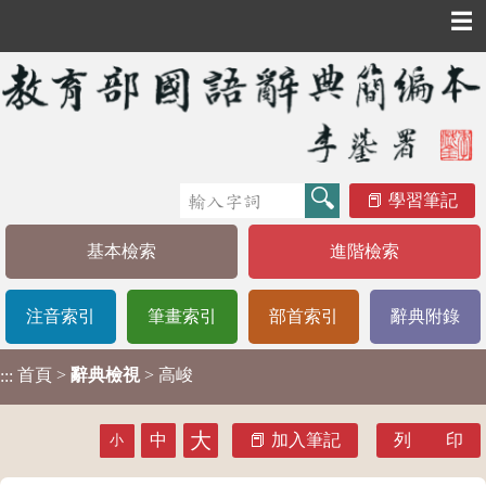
☰
學習筆記
基本檢索
進階檢索
注音索引
筆畫索引
部首索引
辭典附錄
首頁
>
辭典檢視
> 高峻
:::
大
中
加入筆記
列 印
小