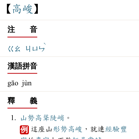
高
峻
注 音
ˋ
ㄍㄠ
ㄐㄩㄣ
漢語拼音
gāo jùn
釋 義
山勢
高聳
陡峭
。
這座山
形勢
高峻
，就連
經驗
豐
例