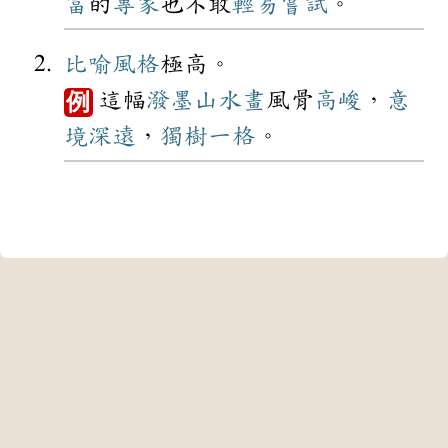
富
的
專家
也不敢
輕易
嘗試
。
比喻
風格
極高。
這幅
潑墨
山水畫
風骨
高峻
，
意
例
境
深遠
，
獨樹一格
。