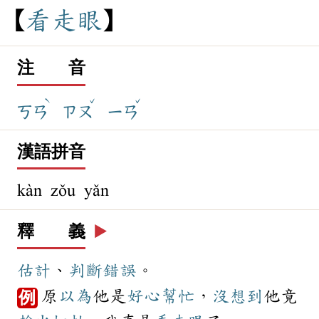
看
走
眼
注 音
ˋ
ˇ
ˇ
ㄎㄢ
ㄗㄡ
ㄧㄢ
漢語拼音
kàn zǒu yǎn
釋 義
▶️
估計
、
判斷
錯誤
。
原
以為
他是
好心
幫忙
，
沒想到
他竟
例