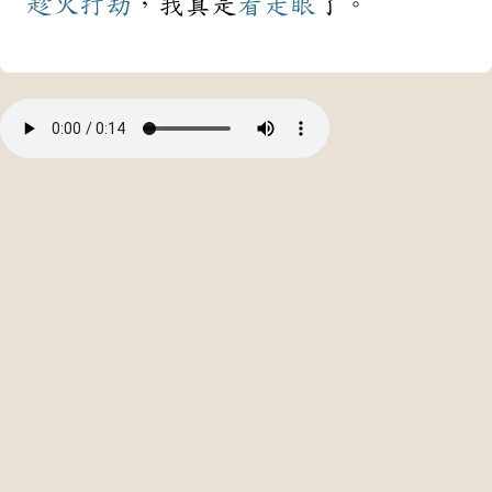
趁火打劫
，我真是
看走眼
了。