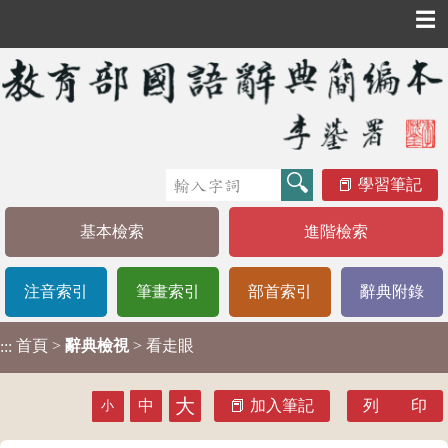
☰
學習筆記
基本檢索
進階檢索
注音索引
筆畫索引
部首索引
辭典附錄
首頁
>
辭典檢視
> 看走眼
:::
大
中
加入筆記
列 印
小