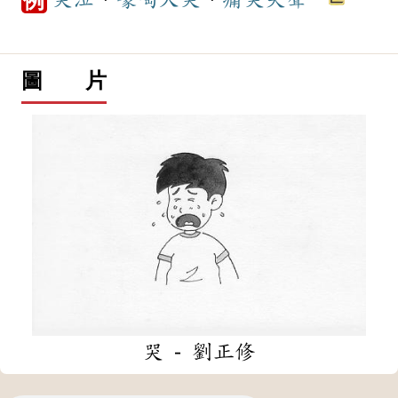
例
圖 片
哭 - 劉正修