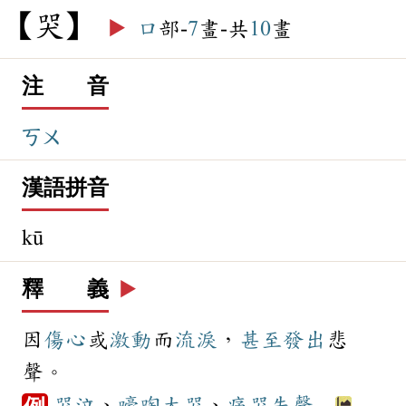
哭
▶️
口
部-
7
畫-共
10
畫
注 音
ㄎㄨ
漢語拼音
kū
釋 義
▶️
因
傷心
或
激動
而
流淚
，
甚至
發出
悲
聲。
哭泣
、
嚎啕大哭
、
痛哭失聲