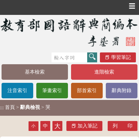
☰
學習筆記
基本檢索
進階檢索
注音索引
筆畫索引
部首索引
辭典附錄
首頁
>
辭典檢視
> 哭
:::
大
中
加入筆記
列 印
小