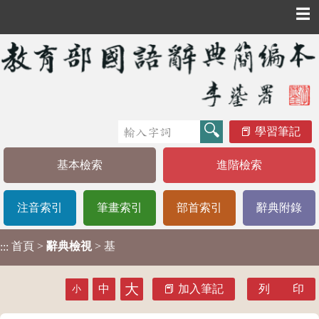
☰
學習筆記
基本檢索
進階檢索
注音索引
筆畫索引
部首索引
辭典附錄
首頁
>
辭典檢視
> 基
:::
大
中
加入筆記
列 印
小