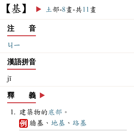
基
▶️
土
部-
8
畫-共
11
畫
注 音
ㄐㄧ
漢語拼音
jī
釋 義
▶️
建築物的
底部
。
牆基、
地基
、
路基
例