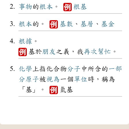
事物
的
根本
。
根基
例
根本
的。
基數
、
基層
、
基金
例
根據
。
基於
朋友
之義，我
再次
幫忙
。
例
化學
上指化合物
分子
中所含的
一部
分
原子
被
視為
一個
單位
時，稱為
「基」。
氫基
例