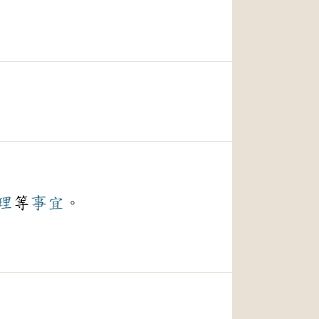
理
等
事宜
。