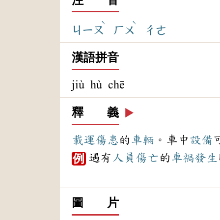
ˋ
ˋ
ㄐㄧㄡ
ㄏㄨ
ㄔㄜ
漢語拼音
jiù hù chē
釋 義
▶️
載運
傷患
的
車輛
。車中
設備
遇有
人員
傷亡
的
車禍
發生
例
圖 片