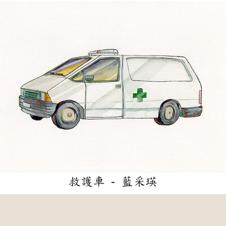
救護車 - 藍采瑛