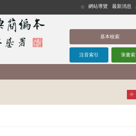
網站導覽
最新消息
:::
基本檢索
注音索引
筆畫索
小