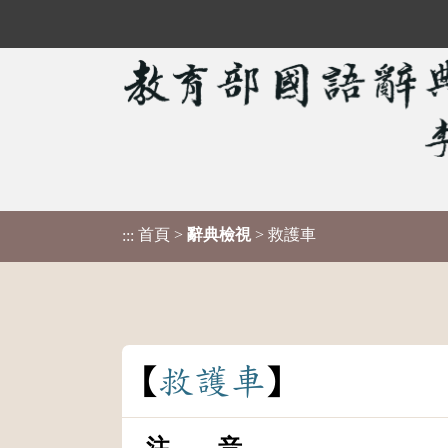
首頁
>
辭典檢視
> 救護車
:::
救
護
車
注 音