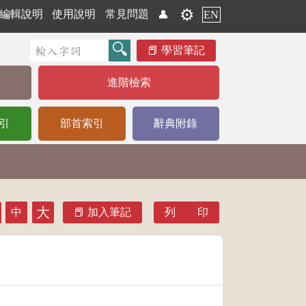
⚙️
編輯說明
使用說明
常見問題
👤
EN
學習筆記
進階檢索
引
部首索引
辭典附錄
大
中
加入筆記
列 印