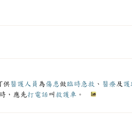
可供
醫護
人員
為
傷患
做
臨時
急救
、
醫療
及
護
時，應先
打電話
叫
救護車
。