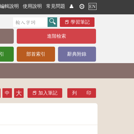
⚙️
編輯說明
使用說明
常見問題
👤
EN
學習筆記
進階檢索
引
部首索引
辭典附錄
大
中
加入筆記
列 印