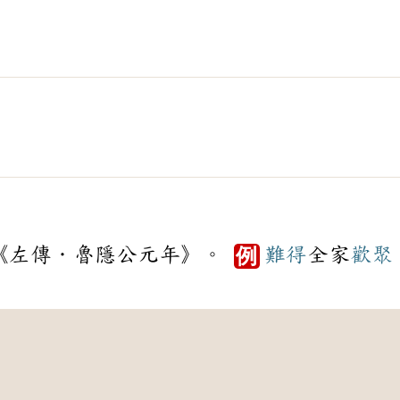
《左傳．魯隱公元年》。
難得
全家
歡聚
例