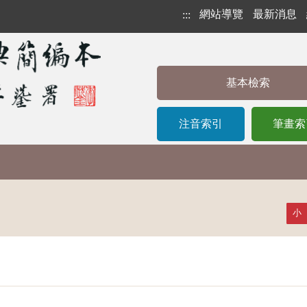
網站導覽
最新消息
:::
基本檢索
注音索引
筆畫索
小