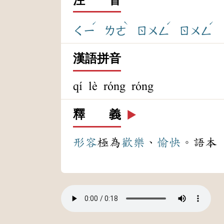
ˊ
ˋ
ˊ
ˊ
ㄑㄧ
ㄌㄜ
ㄖㄨㄥ
ㄖㄨㄥ
漢語拼音
qí lè róng róng
釋 義
▶️
形容
極為
歡樂
、
愉快
。語本