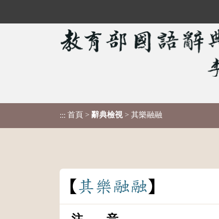
首頁
>
辭典檢視
> 其樂融融
:::
其
樂
融
融
注 音