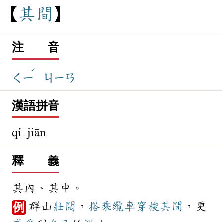
其
間
注 音
ˊ
ㄑㄧ
ㄐㄧㄢ
漢語拼音
qí jiān
釋 義
其內、其中。
群山
壯闊
，
搭乘
纜車
穿梭
其間
，更
例