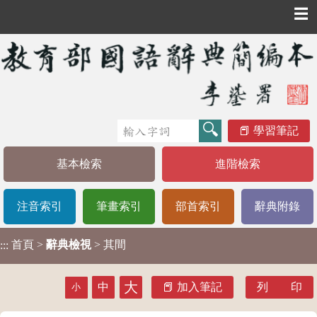
☰
學習筆記
基本檢索
進階檢索
注音索引
筆畫索引
部首索引
辭典附錄
首頁
>
辭典檢視
> 其間
:::
大
中
加入筆記
列 印
小