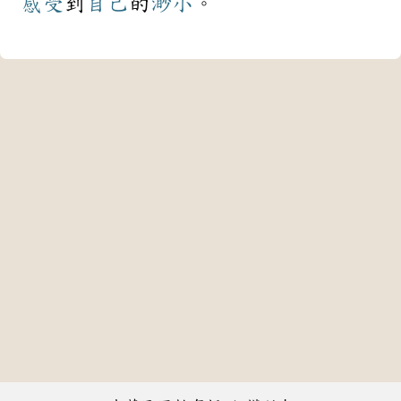
感受
到
自己
的
渺小
。